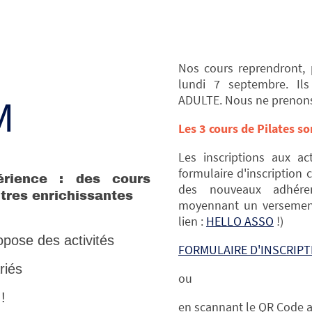
Nos cours reprendront,
lundi 7 septembre. Ils
ADULTE. Nous ne prenons
M
Les 3 cours de Pilates 
Les inscriptions aux ac
formulaire d'inscription c
érience : des cours
des nouveaux adhéren
ntres enrichissantes
moyennant un versement
lien :
HELLO ASSO
!)
opose des activités
FORMULAIRE D'INSCRIPT
riés
ou
!
en scannant le QR Code a