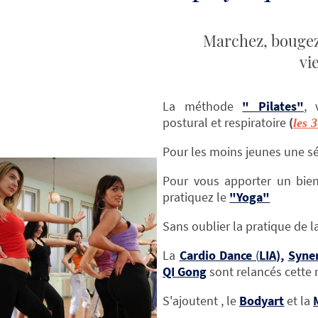
Marchez, bougez,
vie
La méthode
" Pilates"
, 
postural et respiratoire
(
les 
Pour les moins jeunes une 
Pour vous apporter un bien
pratiquez le
"Yoga"
Sans oublier la pratique de l
La
Cardio Dance
(
LIA),
Syne
QI Gong
sont relancés cette 
S'ajoutent , le
Bodyart
et la