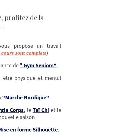
 profitez de la
 !
vous propose un travail
)
3 cours sont complets
séance de
"
Gym Seniors"
 être physique et mental
a
"Marche Nordique"
rgie Corps
,
le
Taï Chi
et le
nouvelle saison
Mise en forme Silhouette
.